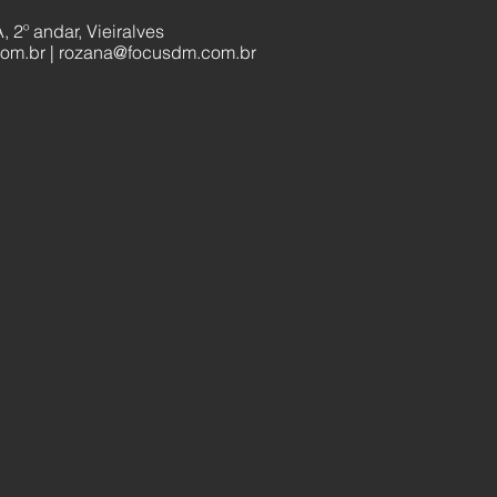
, 2º andar, Vieiralves
com.br
|
rozana@focusdm.com.br